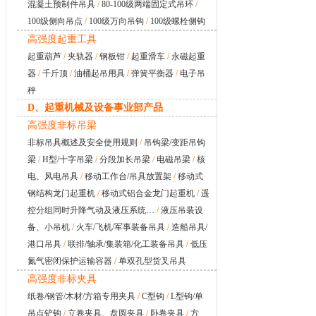
混凝土预制件吊具
/
80-100级两端固定式吊环
/
100级侧向吊点
/
100级万向吊钩
/
100级螺栓侧钩
高强度起重工具
起重葫芦
/
夹轨器
/
钢板钳
/
起重滑车
/
永磁起重
器
/
千斤顶
/
油桶起吊用具
/
弹簧平衡器
/
电子吊
秤
D、起重机械及设备事业部产品
高强度非标吊梁
非标吊具概述及安全使用规则
/
吊钩梁/变距吊钩
梁
/
H型/十字吊梁
/
分段加长吊梁
/
电磁吊梁
/
核
电、风电吊具
/
移动工作台/吊具放置架
/
移动式
钢结构龙门起重机
/
移动式铝合金龙门起重机
/
遥
控分组同时升降气动及液压系统…
/
液压吊装设
备、小吊机
/
火车/飞机/军事装备吊具
/
造船吊具/
港口吊具
/
联排/轴承/集装箱/化工装备吊具
/
低压
氮气密闭保护运输容器
/
单双孔型货叉吊具
高强度非标夹具
纸卷/钢管/木材/方箱专用夹具
/
C型钩
/
L型钩/单
吊点铲钩
/
立卷夹具、盘圆夹具
/
卧卷夹具
/
方