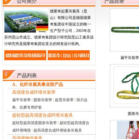
公司简介
产品目录
德莱奇起重吊索具（昆
山）有限公司是德国德莱
奇集团在中国设立的唯一
生产型子公司，2003年在
苏州昆山市成立。德莱奇集团设计研究院昆山工索具设
计研究所是德莱奇集团在亚太的研发设计机构。
扁平吊装带
产品列表
A、化纤吊索具事业部产品
高强度合成纤维吊装带
扁平吊装带
/
圆形吊装带
/
超宽吊装带
/
强力边
角、抗磨专用护套
圆形吊
超轻型超高强度合成纤维吊索具
超轻型超高强度圆形吊装带
/
超轻型超高强度合
成纤维绳缆
/
超高强度合成纤维链条吊索具
高强度物流索具