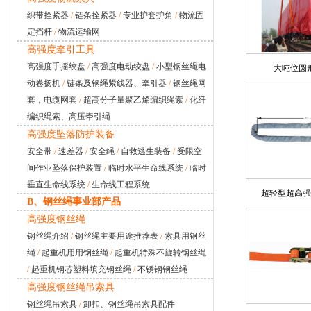
织带拴紧器
/
链条拴紧器
/
专业护套护角
/
物流固
定挡杆
/
物流运输网
高强度牵引工具
高强度手摇绞盘
/
高强度电动绞盘
/
小型钢丝绳电
大吨位圆
动卷扬机
/
链条及钢绳紧线器、牵引器
/
钢丝绳网
套，电缆网套
/
超高分子量聚乙烯编织绳索
/
化纤
编织绳索、高压牵引绳
高强度坠落防护装备
安全带
/
速差器
/
安全绳
/
自救逃生装备
/
受限空
间作业坠落保护装置
/
临时水平生命线系统
/
临时
垂直生命线系统
/
生命线工程系统
超轻型超高强
B、钢丝绳事业部产品
高强度钢丝绳
钢丝绳介绍
/
钢丝绳主要用途推荐表
/
索具用钢丝
绳
/
起重机用用钢丝绳
/
起重机特殊不旋转钢丝绳
/
起重机钢芯塑料填充钢丝绳
/
不锈钢钢丝绳
高强度钢丝绳吊索具
钢丝绳吊索具
/
卸扣、钢丝绳吊索具配件