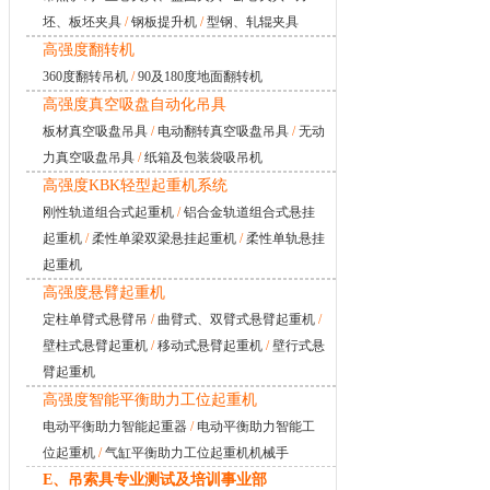
坯、板坯夹具
/
钢板提升机
/
型钢、轧辊夹具
高强度翻转机
360度翻转吊机
/
90及180度地面翻转机
高强度真空吸盘自动化吊具
板材真空吸盘吊具
/
电动翻转真空吸盘吊具
/
无动
力真空吸盘吊具
/
纸箱及包装袋吸吊机
高强度KBK轻型起重机系统
刚性轨道组合式起重机
/
铝合金轨道组合式悬挂
起重机
/
柔性单梁双梁悬挂起重机
/
柔性单轨悬挂
起重机
高强度悬臂起重机
定柱单臂式悬臂吊
/
曲臂式、双臂式悬臂起重机
/
壁柱式悬臂起重机
/
移动式悬臂起重机
/
壁行式悬
臂起重机
高强度智能平衡助力工位起重机
电动平衡助力智能起重器
/
电动平衡助力智能工
位起重机
/
气缸平衡助力工位起重机机械手
E、吊索具专业测试及培训事业部