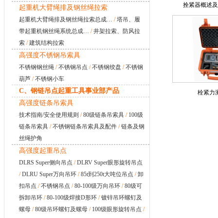
拴紧器概述及
起重机大臂绳排及钢丝绳拉索
起重机大臂绳排及钢丝绳拉索总成…
/
塔吊、履
带起重机钢丝绳系统总成…
/
井架拉索、防风拉
索
/
建筑结构拉索
高强度不锈钢吊索具
不锈钢钢丝绳
/
不锈钢吊点
/
不锈钢绞盘
/
不锈钢
葫芦
/
不锈钢小车
C、钢链吊点起重工具事业部产品
栓紧力
高强度链条吊索具
技术指南/安全使用规则
/
80级链条吊索具
/
100级
链条吊索具
/
不锈钢链条吊索具及配件
/
链条及钢
丝绳护角
高强度起重吊点
DLRS Super侧向吊点
/
DLRV Super眼形旋转吊点
/
DLRU Super万向吊环
/
85t到250t大吨位吊点
/
卸
扣吊点
/
不锈钢吊点
/
80-100级万向吊环
/
80级可
拆卸吊环
/
80-100级焊接D形环
/
镀锌吊环螺钉及
螺母
/
80级吊环螺钉及螺母
/
100级眼形旋转吊点
/