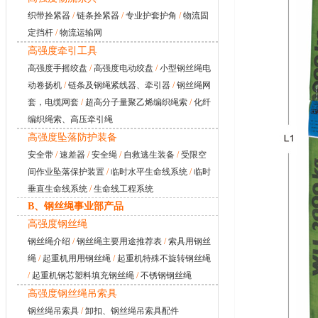
织带拴紧器
/
链条拴紧器
/
专业护套护角
/
物流固
定挡杆
/
物流运输网
高强度牵引工具
高强度手摇绞盘
/
高强度电动绞盘
/
小型钢丝绳电
动卷扬机
/
链条及钢绳紧线器、牵引器
/
钢丝绳网
套，电缆网套
/
超高分子量聚乙烯编织绳索
/
化纤
编织绳索、高压牵引绳
高强度坠落防护装备
安全带
/
速差器
/
安全绳
/
自救逃生装备
/
受限空
间作业坠落保护装置
/
临时水平生命线系统
/
临时
垂直生命线系统
/
生命线工程系统
B、钢丝绳事业部产品
高强度钢丝绳
钢丝绳介绍
/
钢丝绳主要用途推荐表
/
索具用钢丝
绳
/
起重机用用钢丝绳
/
起重机特殊不旋转钢丝绳
/
起重机钢芯塑料填充钢丝绳
/
不锈钢钢丝绳
高强度钢丝绳吊索具
钢丝绳吊索具
/
卸扣、钢丝绳吊索具配件