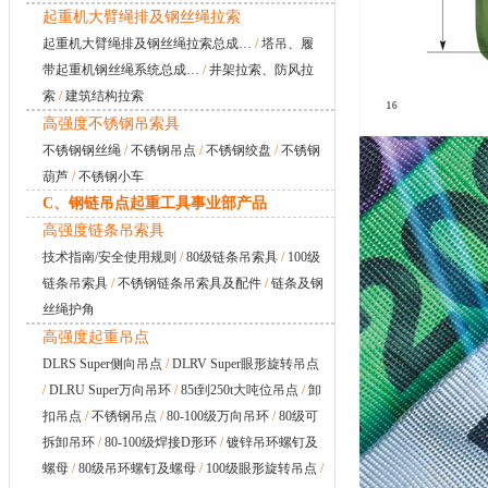
起重机大臂绳排及钢丝绳拉索
起重机大臂绳排及钢丝绳拉索总成…
/
塔吊、履
带起重机钢丝绳系统总成…
/
井架拉索、防风拉
索
/
建筑结构拉索
高强度不锈钢吊索具
不锈钢钢丝绳
/
不锈钢吊点
/
不锈钢绞盘
/
不锈钢
葫芦
/
不锈钢小车
C、钢链吊点起重工具事业部产品
高强度链条吊索具
技术指南/安全使用规则
/
80级链条吊索具
/
100级
链条吊索具
/
不锈钢链条吊索具及配件
/
链条及钢
丝绳护角
高强度起重吊点
DLRS Super侧向吊点
/
DLRV Super眼形旋转吊点
/
DLRU Super万向吊环
/
85t到250t大吨位吊点
/
卸
扣吊点
/
不锈钢吊点
/
80-100级万向吊环
/
80级可
拆卸吊环
/
80-100级焊接D形环
/
镀锌吊环螺钉及
螺母
/
80级吊环螺钉及螺母
/
100级眼形旋转吊点
/