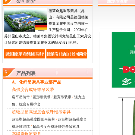
公司简介
圆形吊装带
德莱奇起重吊索具（昆
山）有限公司是德国德莱
奇集团在中国设立的唯一
生产型子公司，2003年在
苏州昆山市成立。德莱奇集团设计研究院昆山工索具设
计研究所是德莱奇集团在亚太的研发设计机构。
产品列表
A、化纤吊索具事业部产品
高强度合成纤维吊装带
扁平吊装带
/
圆形吊装带
/
超宽吊装带
/
强力边
角、抗磨专用护套
超轻型超高强度合成纤维吊索具
超轻型超高强度圆形吊装带
/
超轻型超高强度合
成纤维绳缆
/
超高强度合成纤维链条吊索具
高强度物流索具