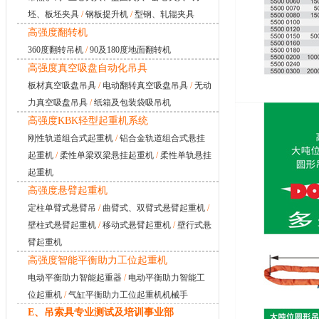
坯、板坯夹具
/
钢板提升机
/
型钢、轧辊夹具
高强度翻转机
360度翻转吊机
/
90及180度地面翻转机
高强度真空吸盘自动化吊具
板材真空吸盘吊具
/
电动翻转真空吸盘吊具
/
无动
力真空吸盘吊具
/
纸箱及包装袋吸吊机
高强度KBK轻型起重机系统
刚性轨道组合式起重机
/
铝合金轨道组合式悬挂
起重机
/
柔性单梁双梁悬挂起重机
/
柔性单轨悬挂
起重机
高强度悬臂起重机
定柱单臂式悬臂吊
/
曲臂式、双臂式悬臂起重机
/
壁柱式悬臂起重机
/
移动式悬臂起重机
/
壁行式悬
臂起重机
高强度智能平衡助力工位起重机
电动平衡助力智能起重器
/
电动平衡助力智能工
位起重机
/
气缸平衡助力工位起重机机械手
E、吊索具专业测试及培训事业部