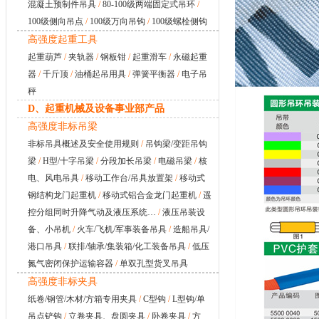
混凝土预制件吊具
/
80-100级两端固定式吊环
/
100级侧向吊点
/
100级万向吊钩
/
100级螺栓侧钩
高强度起重工具
起重葫芦
/
夹轨器
/
钢板钳
/
起重滑车
/
永磁起重
器
/
千斤顶
/
油桶起吊用具
/
弹簧平衡器
/
电子吊
秤
D、起重机械及设备事业部产品
高强度非标吊梁
非标吊具概述及安全使用规则
/
吊钩梁/变距吊钩
梁
/
H型/十字吊梁
/
分段加长吊梁
/
电磁吊梁
/
核
电、风电吊具
/
移动工作台/吊具放置架
/
移动式
钢结构龙门起重机
/
移动式铝合金龙门起重机
/
遥
控分组同时升降气动及液压系统…
/
液压吊装设
备、小吊机
/
火车/飞机/军事装备吊具
/
造船吊具/
港口吊具
/
联排/轴承/集装箱/化工装备吊具
/
低压
氮气密闭保护运输容器
/
单双孔型货叉吊具
高强度非标夹具
纸卷/钢管/木材/方箱专用夹具
/
C型钩
/
L型钩/单
吊点铲钩
/
立卷夹具、盘圆夹具
/
卧卷夹具
/
方