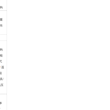
侧钩
重
吊
吊钩
核
式
/
遥
设
具/
低压
单
方