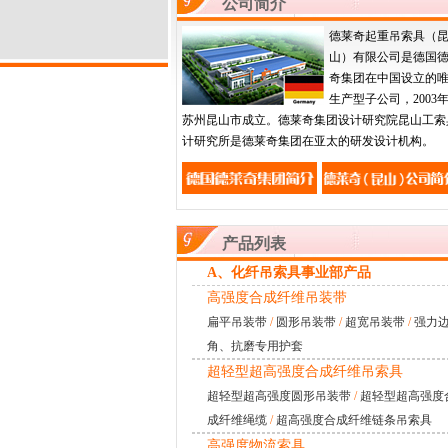
公司简介
德莱奇起重吊索具（
山）有限公司是德国
奇集团在中国设立的
生产型子公司，2003
苏州昆山市成立。德莱奇集团设计研究院昆山工索
计研究所是德莱奇集团在亚太的研发设计机构。
产品列表
A、化纤吊索具事业部产品
高强度合成纤维吊装带
扁平吊装带
/
圆形吊装带
/
超宽吊装带
/
强力
角、抗磨专用护套
超轻型超高强度合成纤维吊索具
超轻型超高强度圆形吊装带
/
超轻型超高强度
成纤维绳缆
/
超高强度合成纤维链条吊索具
高强度物流索具