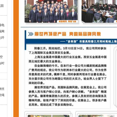
流固
绳电
绳网
化纤
空
临时
钢丝
丝绳