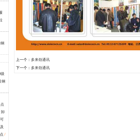
履
拉
锈钢
上一个：
多来劲通讯
下一个：
多来劲通讯
0级
及钢
吊点
/
卸
级可
及
吊点
/