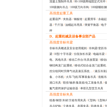
混凝土预制件吊具
/
80-100级两端固定式吊环
/
100级侧向吊点
/
100级万向吊钩
/
100级螺栓
高强度起重工具
起重葫芦
/
夹轨器
/
钢板钳
/
起重滑车
/
永磁起
器
/
千斤顶
/
油桶起吊用具
/
弹簧平衡器
/
电子
秤
D、起重机械及设备事业部产品
高强度非标吊梁
非标吊具概述及安全使用规则
/
吊钩梁/变距
梁
/
H型/十字吊梁
/
分段加长吊梁
/
电磁吊梁
/
电、风电吊具
/
移动工作台/吊具放置架
/
移动
钢结构龙门起重机
/
移动式铝合金龙门起重机
控分组同时升降气动及液压系统…
/
液压吊装
备、小吊机
/
火车/飞机/军事装备吊具
/
造船吊
港口吊具
/
联排/轴承/集装箱/化工装备吊具
/
氮气密闭保护运输容器
/
单双孔型货叉吊具
高强度非标夹具
纸卷/钢管/木材/方箱专用夹具
/
C型钩
/
L型钩/
吊点铲钩
/
立卷夹具、盘圆夹具
/
卧卷夹具
/