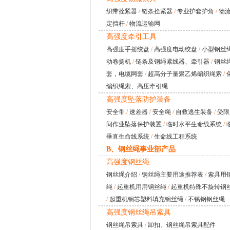
织带拴紧器
/
链条拴紧器
/
专业护套护角
/
物
定挡杆
/
物流运输网
高强度牵引工具
高强度手摇绞盘
/
高强度电动绞盘
/
小型钢丝
动卷扬机
/
链条及钢绳紧线器、牵引器
/
钢丝
套，电缆网套
/
超高分子量聚乙烯编织绳索
/
编织绳索、高压牵引绳
高强度坠落防护装备
安全带
/
速差器
/
安全绳
/
自救逃生装备
/
受限
间作业坠落保护装置
/
临时水平生命线系统
/
垂直生命线系统
/
生命线工程系统
B、钢丝绳事业部产品
高强度钢丝绳
钢丝绳介绍
/
钢丝绳主要用途推荐表
/
索具用
绳
/
起重机用用钢丝绳
/
起重机特殊不旋转钢
/
起重机钢芯塑料填充钢丝绳
/
不锈钢钢丝绳
高强度钢丝绳吊索具
钢丝绳吊索具
/
卸扣、钢丝绳吊索具配件