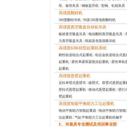
坯、板坯夹具
/
钢板提升机
/
型钢、轧辊夹具
高强度翻转机
360度翻转吊机
/
90及180度地面翻转机
高强度真空吸盘自动化吊具
板材真空吸盘吊具
/
电动翻转真空吸盘吊具
/
力真空吸盘吊具
/
纸箱及包装袋吸吊机
高强度KBK轻型起重机系统
刚性轨道组合式起重机
/
铝合金轨道组合式悬
起重机
/
柔性单梁双梁悬挂起重机
/
柔性单轨
起重机
高强度悬臂起重机
定柱单臂式悬臂吊
/
曲臂式、双臂式悬臂起重
壁柱式悬臂起重机
/
移动式悬臂起重机
/
壁行
臂起重机
高强度智能平衡助力工位起重机
电动平衡助力智能起重器
/
电动平衡助力智能
位起重机
/
气缸平衡助力工位起重机机械手
E、吊索具专业测试及培训事业部