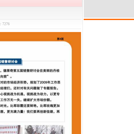
：7276