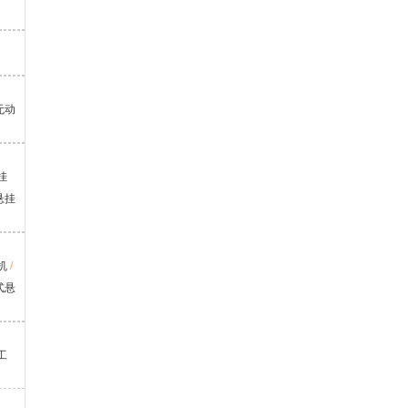
无动
挂
悬挂
机
/
式悬
工