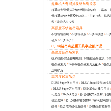
起重机大臂绳排及钢丝绳拉索
起重机大臂绳排及钢丝绳拉索总成…
/
塔吊、
带起重机钢丝绳系统总成…
/
井架拉索、防风
索
/
建筑结构拉索
高强度不锈钢吊索具
不锈钢钢丝绳
/
不锈钢吊点
/
不锈钢绞盘
/
不
葫芦
/
不锈钢小车
C、钢链吊点起重工具事业部产品
高强度链条吊索具
技术指南/安全使用规则
/
80级链条吊索具
/
10
链条吊索具
/
不锈钢链条吊索具及配件
/
链条
丝绳护角
高强度起重吊点
DLRS Super侧向吊点
/
DLRV Super眼形旋转
/
DLRU Super万向吊环
/
85t到250t大吨位吊点
扣吊点
/
不锈钢吊点
/
80-100级万向吊环
/
80
拆卸吊环
/
80-100级焊接D形环
/
镀锌吊环螺钉
螺母
/
80级吊环螺钉及螺母
/
100级眼形旋转