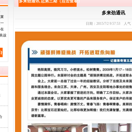
多来劲通讯 总第三期（点击查看）
昆
多来劲通讯
德莱
唯一
日期：2015/7/2 9:57:53 人气
年在
具设
边
合